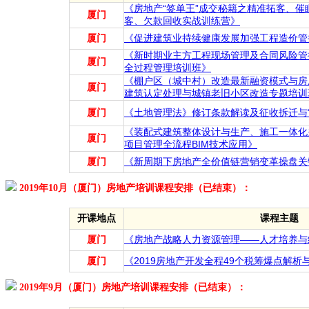
《房地产“签单王”成交秘籍之精准拓客、
厦门
客、欠款回收实战训练营》
厦门
《促进建筑业持续健康发展加强工程造价管
《新时期业主方工程现场管理及合同风险管
厦门
全过程管理培训班》
《棚户区（城中村）改造最新融资模式与房
厦门
建筑认定处理与城镇老旧小区改造专题培训
厦门
《土地管理法》修订条款解读及征收拆迁与“
《装配式建筑整体设计与生产、施工一体化
厦门
项目管理全流程BIM技术应用》
厦门
《新周期下房地产全价值链营销变革操盘关
2019年10月（厦门）房地产培训课程安排（已结束）：
开课地点
课程主题
厦门
《房地产战略人力资源管理——人才培养与
厦门
《2019房地产开发全程49个税筹爆点解析
2019年9月（厦门）房地产培训课程安排（已结束）：