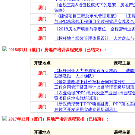
《金税三期&增值税模式下的建安、房地产
厦门
策略》
“《建设项目工程总承包管理规范》、《工
厦门
与EPC总承包工程项目全过程管理实践及合
厦门
《2018房地产项目前期定位、全程营销业
厦门
《标杆地产绩效管理体系设计、人才盘点与
2018年1月（厦门）房地产培训课程安排（已结束）：
开课地点
课程主题
《标杆房企人力资源实践五大核心——战略
厦门
薪酬激励、人才梯队》
《最新营改增下计价招标合同对策分析、工
厦门
工程合同管理暨及审计监督管理高级培训班
《农业领域PPP(+现代农业产业园+田园
厦门
暨项目落地实战培训班》
《新政策形势下PPP项目融资、PPP落地实
厦门
在片区开发运用实战专题培训班》
2017年12月（厦门）房地产培训课程安排（已结束）：
开课地点
课程主题