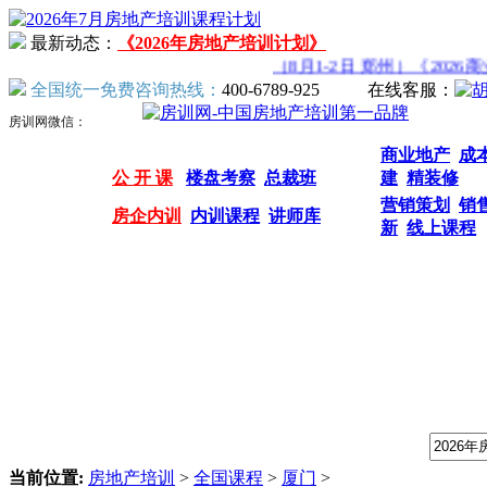
最新动态：
《2026年房地产培训计划》
（8月1-2日 郑州）《2026商
全国统一免费咨询热线：
400-6789-925
在线客服：
房训网微信：
商业地产
成
公 开 课
楼盘考察
总裁班
建
精装修
营销策划
销
房企内训
内训课程
讲师库
新
线上课程
我们提供专业的房地产培训课程，请输入课程关键字：
当前位置:
房地产培训
>
全国课程
>
厦门
>