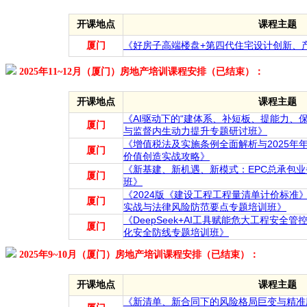
开课地点
课程主题
厦门
《好房子高端楼盘+第四代住宅设计创新、
2025年11~12月（厦门）房地产培训课程安排（已结束）：
开课地点
课程主题
《AI驱动下的“建体系、补短板、提能力、
厦门
与监督内生动力提升专题研讨班》
《增值税法及实施条例全面解析与2025年
厦门
价值创造实战攻略》
《新基建、新机遇、新模式：EPC总承包
厦门
班》
《2024版《建设工程工程量清单计价标准
厦门
实战与法律风险防范要点专题培训班》
《DeepSeek+AI工具赋能危大工程安全
厦门
化安全防线专题培训班》
2025年9~10月（厦门）房地产培训课程安排（已结束）：
开课地点
课程主题
《新清单、新合同下的风险格局巨变与精准应