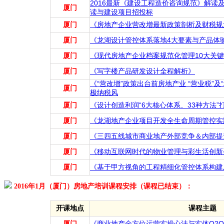
2016最新《建设工程造价咨询规范》解读
厦门
读与建设项目招投标
厦门
《房地产企业营改增最新政策剖析及财税规
厦门
《龙湖设计管控体系落地4大要素与产品体
厦门
《现代房地产企业档案规范化管理10大关
厦门
《写字楼产品研发设计全程解析》
《“营改增”政策出台前房地产业 “营业税”
厦门
极纳税风
厦门
《设计创造利润“6大核心体系、33种方法
厦门
《龙湖地产企业项目开发全生命周期管控实
厦门
《三四五线城市商业地产外部竞争＆内部提
厦门
《移动互联网时代的物业管理与彩生活创新
厦门
《基于甲方视角的工程精细化管控体系构建及
2016年1月（厦门）房地产培训课程安排（课程已结束）：
开课地点
课程主题
厦门
《商业地产全方位运营实操心法与实体O2