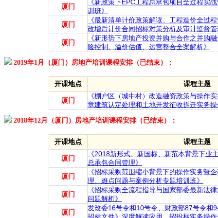
《新政策下EPC工程总承包项目全过程实战
厦门
训班》
《最新清单计价政策解读、工程造价全过程
厦门
改增后计价合同招标对策分析及审计监督管
《新形势下房地产投资并购与合作之并购融
厦门
险控制、溢价估值、运营整合全案解析》
2019年1月（厦门）房地产培训课程安排（已结束）：
开课地点
课程主题
《棚户区（城中村）改造融资政策与操作实
厦门
章建筑认定处理和土地开发征收拆迁实务操
2018年12月（厦门）房地产培训课程安排（已结束）：
开课地点
课程主题
《2018新形式、新国标、新范本背景下业
厦门
总承包合同管理》
《招标采购范围缩小背景下的操作实务暨企
厦门
理、难点问题与案例分析专题培训班》
《招标采购全流程指导与国家部委最新法律
厦门
问题解析》
发改委16号令和10号令、财政部87号令和
厦门
招标文件》深度解读应用、招投标实务操作