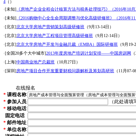
4
（）
·[未知]
《房地产企业全程会计核算方法与税务处理技巧》（2016年10月20
·[未知]
《2016购物中心全生命周期调整与优化高级研修班》（2016年11月
·[北京]
北京大学房地产营销策划高级研修班
（9月13-14日）
·[北京]
北京大学房地产工程项目管理高级研修班
（9月12-14日）
·[北京]
北京大学房地产开发与金融总裁（EMBA）国际研修班
（9月19-
·[全国20多个大中城市]
2013年度房地产培训计划安排——中国房训网
（
·[上海]
中国商业地产总裁班
（10月27日）
·[深圳]
房地产项目合作开发重要财税问题解析及筹划高研班
（11月07-
在线报名
*
课程名称
*
参加人员
（此处请填
*
移动电话
固定电话
*
邮件地址
*
单位名称