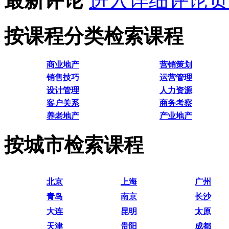
最新评论
进入详细评论页
按课程分类检索课程
商业地产
营销策划
销售技巧
运营管理
设计管理
人力资源
客户关系
商务考察
养老地产
产业地产
按城市检索课程
北京
上海
广州
青岛
南京
长沙
大连
昆明
太原
天津
贵阳
成都