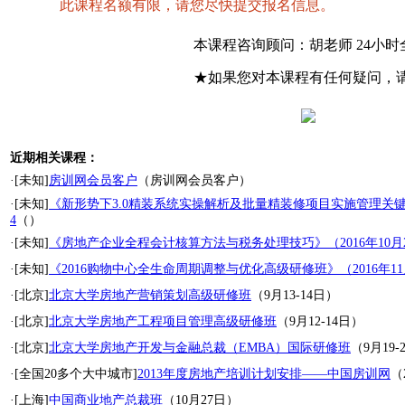
此课程名额有限，请您尽快提交报名信息。
本课程咨询顾问：胡老师 24小
★如果您对本课程有任何疑问，
近期相关课程：
·[未知]
房训网会员客户
（房训网会员客户）
·[未知]
《新形势下3.0精装系统实操解析及批量精装修项目实施管理关键节
4
（）
·[未知]
《房地产企业全程会计核算方法与税务处理技巧》（2016年10月20
·[未知]
《2016购物中心全生命周期调整与优化高级研修班》（2016年11月
·[北京]
北京大学房地产营销策划高级研修班
（9月13-14日）
·[北京]
北京大学房地产工程项目管理高级研修班
（9月12-14日）
·[北京]
北京大学房地产开发与金融总裁（EMBA）国际研修班
（9月19-
·[全国20多个大中城市]
2013年度房地产培训计划安排——中国房训网
（
·[上海]
中国商业地产总裁班
（10月27日）