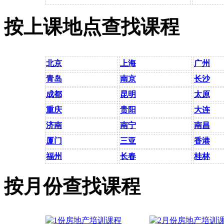
按上课地点查找课程
北京
上海
广州
青岛
南京
长沙
成都
昆明
太原
重庆
贵阳
大连
济南
南宁
南昌
厦门
三亚
香港
福州
长春
桂林
按月份查找课程