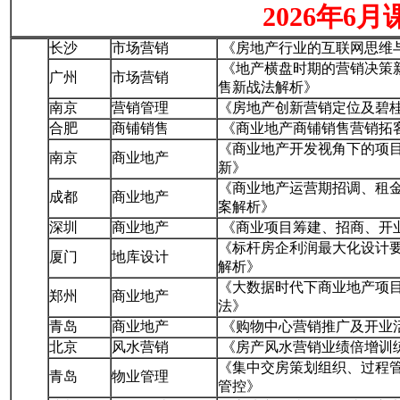
2026年6月
长沙
市场营销
《房地产行业的互联网思维
《地产横盘时期的营销决策
广州
市场营销
售新战法解析》
南京
营销管理
《房地产创新营销定位及碧
合肥
商铺销售
《商业地产商铺销售营销拓
《商业地产开发视角下的项
南京
商业地产
新》
《商业地产运营期招调、租
成都
商业地产
案解析》
深圳
商业地产
《商业项目筹建、招商、开业 
《标杆房企利润最大化设计
厦门
地库设计
解析》
《大数据时代下商业地产项
郑州
商业地产
法》
青岛
商业地产
《购物中心营销推广及开业
北京
风水营销
《房产风水营销业绩倍增训
《集中交房策划组织、过程管
青岛
物业管理
管控》