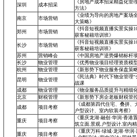
《房地产成本招采精益化管理
深圳
成本招采
方法》
《业绩为导向的房地产案场全
南京
市场营销
大策略》
《抖音短视频直播实景实操1
郑州
市场营销
获客秘籍培训班》
《抖音短视频直播实景实操1
长沙
市场营销
获客秘籍培训班》
苏州
营销峰会
《中国房地产逆势爆销标杆
长沙
物业管理
《优秀物业项目经理资质模
杭州
物业管理
《新形势下物业服务保盘策
《民法典》时代下物业管理“
昆明
物业管理
战课
成都
物业管理
《物业服务品质提升与精细
北京
财税管理
《新形势下房企老板财税管
《成都第四代住宅、叠拼、大
成都
项目考察
户型设计、室内软装考察》
《重庆龙湖·融创·华润·香
重庆
项目考察
筑立面.景观.户型设计.室内
《重庆万科·绿城·龙湖·华润
重庆
项目考察