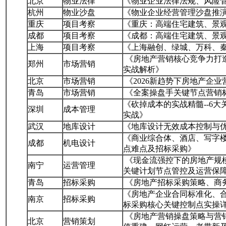
北京
物业法律
《物业企业法律法规、风险
杭州
物业沙盘
《物业企业经营管理沙盘推
重庆
项目考察
《重庆：高端住宅建筑、景
成都
项目考察
《成都：高端住宅建筑、景
上海
项目考察
《上海融创、绿城、万科、
《房地产营销核心竞争力打造
郑州
市场营销
实战解析》
北京
市场营销
《2026新趋势下房地产企
青岛
市场营销
《全案操盘手关键节点营销
《砍掉成本的实战精髓--6大
深圳
成本管理
实战》
武汉
地库设计
《地库设计无效成本控制与
《商业综合体、酒店、写字
成都
机电设计
点难点及招标采购》
《现金流强控下的房地产规
南宁
运营管理
关键计划节点管控及运营保
青岛
招标采购
《房地产招标采购策略、商
《房地产企业合同标准化、
南京
招标采购
标采购核心关键控制点实操
《房地产营销操盘策略与营
北京
营销策划