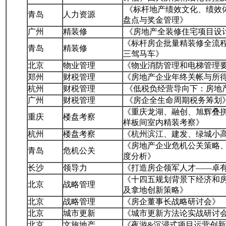
《标杆地产绩效文化、绩效
青岛
人力资源
盘点与奖金管理》
广州
精装修
《房地产全装修住宅项目设
《标杆房企批量精装修全流
青岛
精装修
三驾马车》
北京
物业管理
《物业消防管理和电梯管理
郑州
财税管理
《房地产企业年终关帐与所
杭州
财税管理
《低税负经营导向下：房地产
广州
财税管理
《房企全生命周期税务筹划
《重庆龙湖、融创、旭辉叠拼
重庆
楼盘考察
样板间室内精装考察》
杭州
楼盘考察
《杭州滨江、建发、绿城小
《房地产企业危机公关策略
青岛
危机公关
度分析》
长沙
领导力
《打造房企领军人才——卓
《十四五规划背景下经济和房
北京
战略管理
及拿地创新策略》
北京
战略管理
《房企董事长战略研讨会》
北京
城市更新
《城市更新方法论实战研讨
北京
文旅地产
《夜游&沉浸式项目运营创