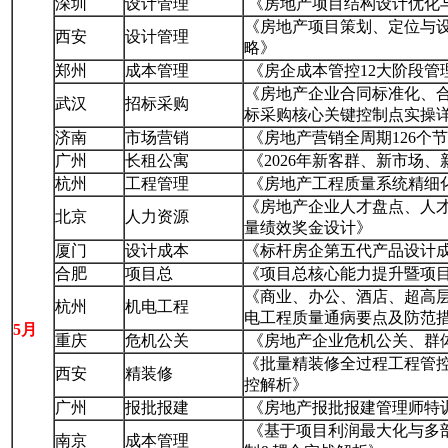
深圳
设计管理
《房地产项目结构设计优化
《房地产项目策划、定位与
西安
设计管理
略》
郑州
成本管理
《房企成本管控12大阶段管
《房地产企业合同标准化、
武汉
招标采购
标采购核心关键控制点实操
济南
市场营销
《房地产营销全周期126个
广州
长租公寓
《2026年新客群、新市场
杭州
工程管理
《房地产工程质量系统精细
《房地产企业人才盘点、人
北京
人力资源
量绩效奖金设计》
厦门
设计成本
《标杆房企第五代产品设计
合肥
项目总
《项目总核心能力提升暨项
《商业、办公、酒店、超高
杭州
机电工程
电工程质量通病要点及防范
5月
重庆
危机公关
《房地产企业危机公关、群
《批量精装修全过程工程管
西安
精装修
控解析》
广州
报批报建
《房地产报批报建管理师特
《基于项目利润最大化与多
南京
成本管理