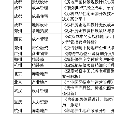
成都
景观设计
《房地产园林景观设计核心
成都
成本管理
《“微利时代”房企成本、招
《万科成品住宅全套开发技
成都
成品住宅
决方案分享 》
成都
地库设计
《标杆房企地库设计无效成
郑州
拿地拓展
《标杆房企投资拓展策略与
《砍掉成本的实战精髓-设计
西安
成本管理
外部管控要点解析》
郑州
房企融资
《疫情影响下房地产企业从
广州
商业物业
《购物中心物业筹备期介入
郑州
精装修
《精装修住宅交付后客户服
杭州
精装修
《绿城精装修项目精细化管理
《深度考察中国式养老项目
北京
养老地产
案例解析》
北京
产业地产
《产业园区招商与运营管理
《房地产产品线、标准化四
武汉
设计管理
值创新》
《房企职级体系设计、岗位
重庆
人力资源
员工激励》
杭州
养老地产
《养老养生地产政策分析、