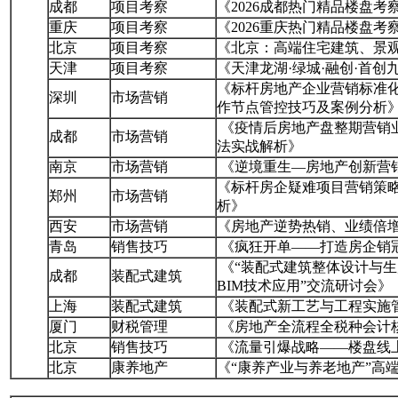
成都
项目考察
《2026成都热门精品楼盘考
重庆
项目考察
《2026重庆热门精品楼盘考
北京
项目考察
《北京：高端住宅建筑、景
天津
项目考察
《天津龙湖·绿城·融创·首创
《标杆房地产企业营销标准
深圳
市场营销
作节点管控技巧及案例分析
《疫情后房地产盘整期营销
成都
市场营销
法实战解析》
南京
市场营销
《逆境重生—房地产创新营
《标杆房企疑难项目营销策
郑州
市场营销
析》
西安
市场营销
《房地产逆势热销、业绩倍
青岛
销售技巧
《疯狂开单——打造房企销
《“装配式建筑整体设计与
成都
装配式建筑
BIM技术应用”交流研讨会》
上海
装配式建筑
《装配式新工艺与工程实施
厦门
财税管理
《房地产全流程全税种会计
北京
销售技巧
《流量引爆战略——楼盘线
北京
康养地产
《“康养产业与养老地产”高