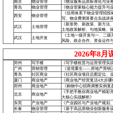
南京
物业管理
《物业服务品质标准化与业
青岛
物业管理
《物业管家核心能力提升与
《信用体系下物业管理招投
西安
物业管理
写、物业费测算要点实战讲
《新形势、新政策、新方法、
武汉
土地管理
土地政策解析、勾地策略、
《土地一级开发与一、二级
武汉
土地开发
风险、政企合作、资金运作
2026年8月
郑州
写字楼
《写字楼租赁与运营管理实
广州
营销管理
《逆境重生——房地产营销
青岛
社区商业
《社区商业项目总图定位、
厦门
商业地产
《商业地产经营复活4大步骤
郑州
商业地产
《购物中心招商调整实例复
《手把手教你商业地产精彩开
北京
商业地产
大核心实战解析》
东莞
产业地产
《产业园区与产业地产规划
长春
物业管理
《基于高品质物业创新服务