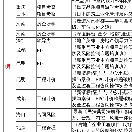
+户型设计+室内设计+园林
重庆
项目考察
《重庆品质项目游学考察》
日本
项目考察
《日本建筑工业化管理及内
《走进河南御都——学习县
河南
房企研学
级、车位去化之道》
河南
房企研学
《深度解密“金沙+冶都”迭
深圳
领导力
《地产英雄：房地产领导力
《新形势下业主方项目总控管
成都
EPC
践及风险控制专题培训班》
《新形势下业主方项目总控管
昆明
EPC
1月
践及风险控制专题培训班》
《新清标(征)》与《总计规
昆明
工程计价
操与案例、EPC计价难题破
及全过程工程咨询操作实务
《新清标(征)》与《总计规
成都
工程计价
操与案例、EPC计价难题破
及全过程工程咨询操作实务
最新《民法典司法解释》解
海口
合同风险
务、合规、内控、风险一体
《房地产企业工程项目（项
北京
工程管理
评估）四大阶段精细化管控