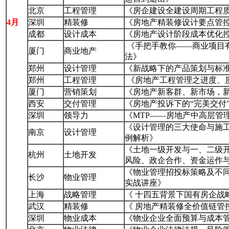
北京
工程管理
《房企建设全建设周期工程
4月
深圳
精装修
《房地产精装修设计要点管
成都
设计成本
《房地产设计阶段成本优化
《手把手教你——商业项目
厦门
商业地产
法》
郑州
设计管理
《新战略下的产品策划与标
郑州
工程管理
《房地产工程管理之进度、
厦门
营销策划
《房地产新客群、新市场，新
西安
交付管理
《房地产投诉下的“完美交付
深圳
领导力
《MTP——房地产中高层管
《设计管理的三大使命与施工
南京
设计管理
例解析》
《土地一级开发与一、二级
杭州
土地开发
风险、政企合作、资金运作
《物业管理招投标策略及不
长沙
物业管理
实战讲座》
上海
战略管理
《 十四五背景下国有房企战
武汉
精装修
《 房地产精装修全价值链管
深圳
物业成本
《物业企业全面预算与成本