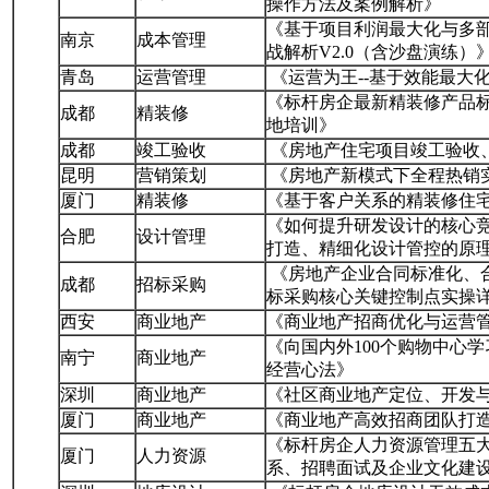
操作方法及案例解析》
《基于项目利润最大化与多
南京
成本管理
战解析V2.0（含沙盘演练）
青岛
运营管理
《运营为王--基于效能最大
《标杆房企最新精装修产品
成都
精装修
地培训》
成都
竣工验收
《房地产住宅项目竣工验收
昆明
营销策划
《房地产新模式下全程热销
厦门
精装修
《基于客户关系的精装修住
《如何提升研发设计的核心竞
合肥
设计管理
打造、精细化设计管控的原
《房地产企业合同标准化、
成都
招标采购
标采购核心关键控制点实操
西安
商业地产
《商业地产招商优化与运营
《向国内外100个购物中心
南宁
商业地产
经营心法》
深圳
商业地产
《社区商业地产定位、开发
厦门
商业地产
《商业地产高效招商团队打
《标杆房企人力资源管理五
厦门
人力资源
系、招聘面试及企业文化建