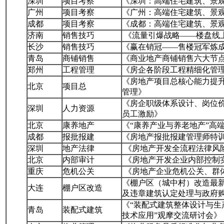
深圳
项目考察
《深圳：高端住宅建筑、景
广州
项目考察
《广州：高端住宅建筑、景
成都
项目考察
《成都：高端住宅建筑、景
济南
销售技巧
《流量引爆战略——楼盘线
长沙
销售技巧
《赢在销冠——售楼冠军炼
青岛
商铺销售
《商业地产商铺销售六大节
郑州
工程管理
《房企各阶段工程精细化管
《房地产项目总核心能力提
北京
项目总
管理》
《房企职级体系设计、岗位
深圳
人力资源
员工激励》
北京
康养地产
《“康养产业与养老地产”高
成都
报批报建
《房地产报批报建管理师特
深圳
地产法律
《房地产开发全流程法律风
北京
内部审计
《房地产开发企业内部控制
重庆
危机公关
《房地产企业危机公关、群
《棚户区（城中村）改造最
大连
棚户区改造
及违章建筑认定处理与政府
《“装配式建筑整体设计与生
青岛
装配式建筑
技术应用”观摩交流研讨会》