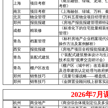
《南京融创、绿城、龙湖、
上海
项目考察
考察》
南京
项目考察
《上海融创、绿城、万科、
北京
物业管理
《万科五星物业项目经理资
郑州
报批报建
《房地产报批报建管理师特
《标准化下的住宅批量精装
成都
精装修
管理》
《标杆房地产企业档案现代化
青岛
档案管理
操作方法及案例解析》
西安
报批报建
《房地产项目全程报批报建
《“装配式建筑整体设计与生
青岛
装配式建筑
技术应用”观摩交流研讨会》
《棚户区（城中村）改造最
青岛
棚户区改造
及违章建筑认定处理与政府
郑州
销售技巧
《流量引爆战略——楼盘线
郑州
销售技巧
《金牌置业顾问线上获客实
2026年7月
杭州
商业地产
《商业综合体规划定位及多