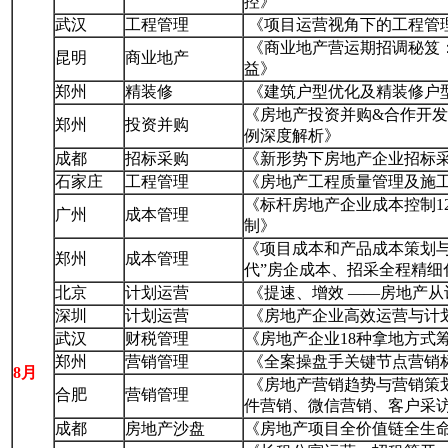
控》
武汉
工程管理
《项目运营视角下的工程管
《商业地产营运期招调秘笈
昆明
商业地产
益》
郑州
精装修
《建筑户型优化及精装修户
《房地产投资并购&合作开
郑州
投资并购
例深度解析》
成都
招标采购
《新形势下房地产企业招标
石家庄
工程管理
《房地产工程质量管理及施
《标杆房地产企业成本控制1
广州
成本管理
制》
《项目成本和产品成本策划
郑州
成本管理
代”房企成本、招采全程精细
北京
计划运营
《提速、增效 ——房地产
深圳
计划运营
《房地产企业高效运营与计
武汉
财税管理
《房地产企业18种拿地方式
郑州
营销管理
《全案操盘手关键节点营销
8月
《房地产营销趋势与营销策
合肥
营销管理
件营销、微信营销、客户采
成都
房地产沙盘
《房地产项目全价值链全生