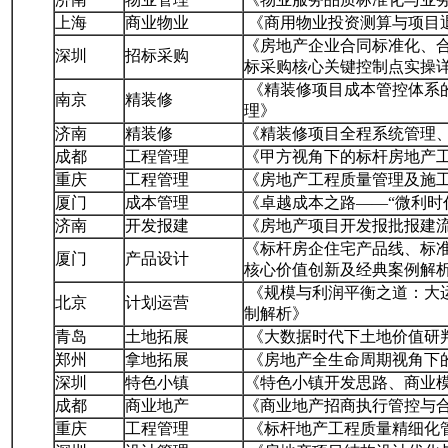
上海
商业物业
《商用物业投资测算与项目
《房地产企业合同标准化、
深圳
招标采购
标采购核心关键控制点实操
《精装修项目成本管控体系
南京
精装修
理》
济南
精装修
《精装修项目全程系统管理
成都
工程管理
《甲方视角下的标杆房地产
重庆
工程管理
《房地产工程质量管理及施
厦门
成本管理
《卓越成本之路——“微利时
济南
开发报建
《房地产项目开发报批报建
《标杆房企住宅产品线、标
厦门
产品设计
核心价值创新及经典案例解
《规模与利润平衡之道：大
北京
计划运营
制解析》
青岛
土地拓展
《大数据时代下土地价值研
郑州
拿地拓展
《房地产全生命周期视角下
深圳
特色小镇
《特色小镇开发思路、商业
成都
商业地产
《商业地产招商执行管控与
重庆
工程管理
《标杆地产工程质量精细化