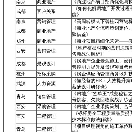
南京
商业地产
《商业地产项目招商优化与
《如何化解房地产开发过程
成都
客户关系
能》
南京
营销管理
《高周转模式下碧桂园营销
《商业地产全流程策划定位、
成都
商业地产
验借鉴》
郑州
商业地产
《商业项目精细化营运——
《地产横盘时期的营销决策
西安
营销管理
售新战法解析》
《房地产企业景观施工、设
成都
景观设计
管控能力提升及景观项目考
杭州
招标采购
《房企供应商管控商务谈判
《懂经营的HR：人效提升
武汉
人力资源
薪酬设计研修班》
《房地产“签单王”成交秘籍
青岛
销售管理
号挑客、欠款回收实战训练
西安
采购管理
《房地产企业采购策划、合
《标杆房企工程质量品质提
西安
工程管理
技术标准做法解读》
《项目经理视角的施工单位
青岛
工程管理