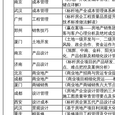
南京
成本管理
键点详解》
武汉
成本管理
《标杆地产全成本管理体系
《标杆房企工程质量品质提
广州
工程管理
技术标准做法解读》
《赢在案场——房地产销售
郑州
销售技巧
客与客户心理分析及绝对成
《土地一级开发与一、二级
厦门
土地开发
风险、政企合作、资金运作
《旭辉、中南、金科、阳光
南京
产品设计
化、产品创新及精细化设计
《标杆房企项目的产品研发
济南
产品设计
点、难点把控及案例分析》
北京
商业地产
《商业地产招商与营运专业
成都
商业地产
《商业项目精细化营运——
厦门
商铺销售
《商业地产商铺销售六大节
《房地产企业设计管理的三
成都
设计管理
施工图质量审查管理要点及
西安
设计成本
《标杆房企第五代产品设计
武汉
景观设计
《基于房地产项目利润最大
重庆
精装修
《装修项目工程管理及交付