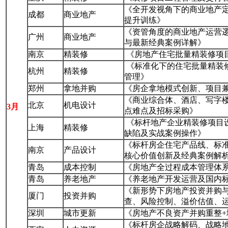
《全开发视角下的商业地产
成都
商业地产
提升训练》
《资管角度的商业地产运营
广州
商业地产
与最新经典案例详解》
南京
精装修
《房地产住宅批量精装修项
《标准化下的住宅批量精装
杭州
精装修
管理》
郑州
拿地并购
《房企拿地模式创新、项目
《商业综合体、酒店、写字
北京
机电设计
3月
点难点及招标采购》
《标杆地产企业精装修项目
上海
精装修
缺陷及实战案例操作》
《标杆房企住宅产品线、标
南京
产品设计
核心价值创新及经典案例解
青岛
成本控制
《房地产全过程成本管理体
青岛
养老地产
《养老地产开发运营及国内
《新形势下房地产投资并购
厦门
投资并购
查、风险控制、溢价估值、
深圳
城市更新
《房地产不良资产并购重整
《标杆房企战略解码、战略