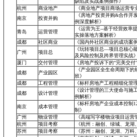
缺陷及实战案例操作》
杭州
商业地产
《商业地产项目商场运营专
《房地产投资并购&合作开
南京
投资并购
例深度解析》
《运营为王--基于经营效率
青岛
运营管理
实操落地方案解析》
成都
社区商业
《国内外社区商业的成功案
《玩转项目总—项目总核心
广州
项目总
及风险控制及跨界管理实战
厦门
交付管理
《房地产投诉下的“完美交付
《产业园区全生命周期下的
成都
产业园区
班》
成都
工程管理
《标杆房地产工程精细化管
《设计管理的三大使命与施工
成都
设计管理
例解析》
《标杆房地产企业成本控制1
南京
成本管理
制》
广州
物业管理
《高端写字楼物业项目运营
杭州
项目考察
《杭州：融创、绿城、龙湖
苏州
项目考察
《苏州：融创、龙湖、万科