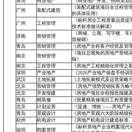
青岛
商业地产
《商业地产开发、招商策划
《装配式建筑项目全过程管理
广州
装配式建筑
的具体应用》
《标杆房企工程质量品质提
广州
工程管理
技术标准做法解读》
《商铺、公寓、写字楼、车
济南
营销管理
造秘籍》
青岛
营销管理
《房地产全程客户经营及管
《项目总视角的房地产营销
南京
营销管理
辑》
南京
工程管理
《房地产工程精细化管理之
深圳
产业地产
《2026产业地产操盘手特训
武汉
土地拓展
《土地拓展模式及运营策略
北京
营销管理
《房地产强势营销拓客方略
北京
开发报建
《房地产项目全程报批报建
青岛
精装修
《批量精装修项目工程质量
北京
计划运营
《提速、增效 ——房地产
青岛
景观设计
《房地产景观六大阶段精细
杭州
机电设计
《房地产机电设计建造标准
《标杆房地产企业档案现代化
深圳
档案管理