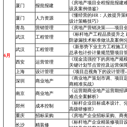
《房地产项目全程报批报建
厦门
报批报建
设及案例借鉴》
《懂经营的HR：人效提升
厦门
人力资源
设计策略技巧》
青岛
营销管理
《房地产营销决策——项目
《标杆地产工程品质提升之
武汉
工程管理
防渗漏技术标准做法及案例
《新形势下业主方工程施工
武汉
工程管理
总承包计价计量规范暨项目
6月
《现金流强控下的房地产规
西安
运营管理
关键计划节点管控及运营保
上海
设计管理
《项目总视角下的设计管理--
《商业地产策划市调、项目
深圳
商业地产
商精准实战》
《运营期商业地产运营期招
南京
商业地产
难点全案解析》
《标杆企业目标成本设计、
郑州
成本控制
高级研修班》
重庆
招标采购
《房地产企业招标采购、商
《标杆地产企业精装修项目
长沙
精装修