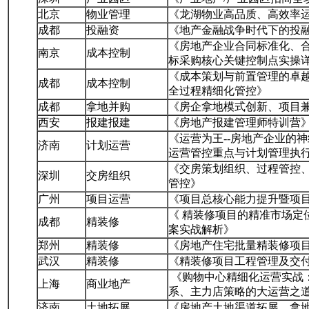
北京
物业管理
《龙湖物业高品质、高效率
成都
投融资
《地产金融战争时代下的投
《房地产企业合同标准化、
南京
成本控制
标采购核心关键控制点实操
《成本策划与前置管理的卓越
成都
成本控制
全过程精细化管控》
成都
拿地并购
《房企拿地模式创新、项目
西安
报建报建
《房地产报建管理师特训营
《运营为王--房地产企业的
济南
计划运营
运营管控重点与计划管理执
《交房策划组织、过程管控、
深圳
交房组织
管控》
广州
项目运营
《项目总核心能力提升暨项
《 精装修项目的精准市场定
成都
精装修
案实战解析》
郑州
精装修
《房地产住宅批量精装修项
武汉
精装修
《精装修项目工程管理及交
《购物中心精细化运营实战
上海
商业地产
系、主力店策略的大运营之
济南
土地拓展
《房地产土地渠道拓展、拿