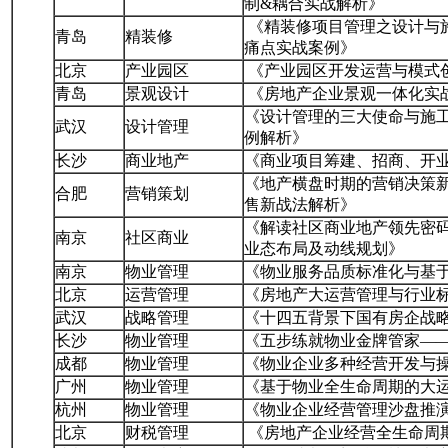
制&耦合实战解析》
《精装修项目管理之设计与
青岛
精装修
痛点实战案例》
北京
产业园区
《产业园区开发运营与模式
青岛
景观设计
《房地产企业景观一体化实
《设计管理的三大使命与施工
武汉
设计管理
例解析》
长沙
商业地产
《商业项目筹建、招商、开业 
《地产横盘时期的营销决策
合肥
营销策划
售新战法解析》
《解读社区商业地产领先密
南京
社区商业
业态布局及动线规划》
南京
物业管理
《物业服务品质标准化与基
北京
运营管理
《房地产大运营管理与行业
武汉
战略管理
《十四五背景下国有房企战
长沙
物业管理
《五步练就物业金牌管家—
成都
物业管理
《物业企业多种经营开发与
广州
物业管理
《基于物业全生命周期的大
杭州
物业管理
《物业企业经营管理沙盘推
北京
财税管理
《房地产企业经营全生命周