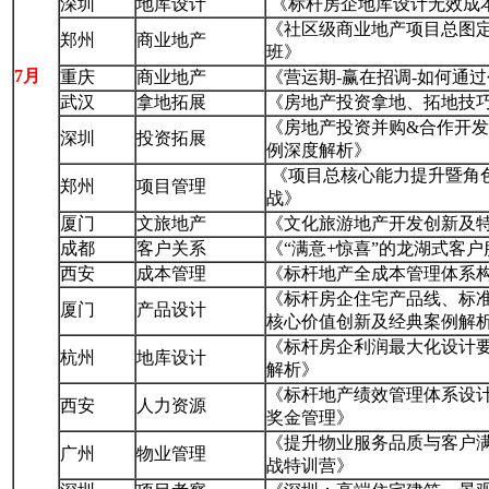
深圳
地库设计
《标杆房企地库设计无效成
《社区级商业地产项目总图
郑州
商业地产
班》
7月
重庆
商业地产
《营运期-赢在招调-如何通
武汉
拿地拓展
《房地产投资拿地、拓地技
《房地产投资并购&合作开
深圳
投资拓展
例深度解析》
《项目总核心能力提升暨角
郑州
项目管理
战》
厦门
文旅地产
《文化旅游地产开发创新及
成都
客户关系
《“满意+惊喜”的龙湖式客
西安
成本管理
《标杆地产全成本管理体系
《标杆房企住宅产品线、标
厦门
产品设计
核心价值创新及经典案例解
《标杆房企利润最大化设计
杭州
地库设计
解析》
《标杆地产绩效管理体系设
西安
人力资源
奖金管理》
《提升物业服务品质与客户满
广州
物业管理
战特训营》