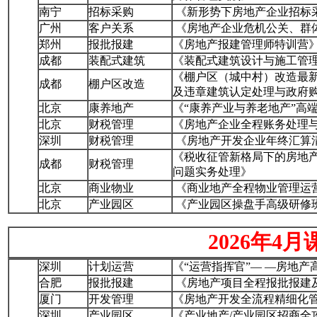
南宁
招标采购
《新形势下房地产企业招标
广州
客户关系
《房地产企业危机公关、群
郑州
报批报建
《房地产报建管理师特训营
成都
装配式建筑
《装配式建筑设计与施工管
《棚户区（城中村）改造最
成都
棚户区改造
及违章建筑认定处理与政府
北京
康养地产
《“康养产业与养老地产”高
北京
财税管理
《房地产企业全程账务处理
深圳
财税管理
《房地产开发企业年终汇算
《税收征管新格局下的房地
成都
财税管理
问题实务处理》
北京
商业物业
《商业地产全程物业管理运
北京
产业园区
《产业园区操盘手高级研修
2026年4月
深圳
计划运营
《“运营指挥官”— —房地
合肥
报批报建
《房地产项目全程报批报建
厦门
开发管理
《房地产开发全流程精细化
深圳
产业园区
《产业地产/产业园区招商全