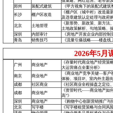
值重建、网红运营、老带新
郑州
装配式建筑
《甲方视角下的装配式建筑
《棚户区（城中村）改造最
长沙
棚户区改造
及违章建筑认定处理与政府
《新形势、新政策、新方法、
北京
土地管理
土地政策解析、勾地策略、
深圳
内部审计
《房地产开发企业内部控制
青岛
销售技巧
《流量引爆战略——楼盘线
2026年5月
《存量时代商业地产经营策略
广州
商业地产
大运营痛点全案分析》
《商业地产竞争关键—客户
南京
商业地产
体验、项目IP、室内外主题
成都
社区商业
《社区商业全程操盘之定位
《资管时代——商业地产如何
成都
商业地产
高”》
深圳
商业地产
《购物中心创新营销推广与
北京
写字楼
《写字楼租赁策略与合同风
济南
物业管理
《物业服务品质标准化与业