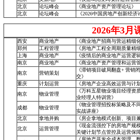
北京
论坛峰会
《商业地产资产管理论坛》
北京
论坛峰会
《2026中国房地产创新经
2026年3月
西安
商业地产
《商业地产招商与营运精细
郑州
工程管理
《房地产工程全周期质量精
上海
商业地产
《疫情后的商业地产运营逻
南京
商业地产
《商业地产资产管理和运营
《滞销项目破局翻盘+ 营销闭
南京
营销策划
交》
重庆
计划运营
《房地产企业高效运营与计
《万科五星物业项目经理资
南京
物业管理
业经理人特训营》
《物业管理招投标策略及不
成都
物业管理
实战讲座》
北京
拿地并购
《房企拿地模式创新、项目
《现金流强控下的房地产规
北京
运营管理
关键计划节点管控及运营保
《房地产开发全成本管理、