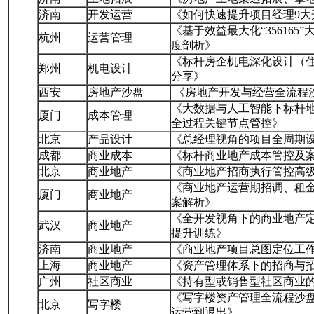
济南
开发运营
《如何快速提升项目经理9大
《基于效益最大化“35616
杭州
运营管理
度剖析》
《标杆房企机电深化设计（住
郑州
机电设计
分享》
西安
房地产沙盘
《房地产开发与经营全流程
《大数据与人工智能下标杆
厦门
成本管理
全过程关键节点管控》
北京
产品设计
《总经理视角的项目全周期
成都
商业成本
《标杆商业地产成本管控及
北京
商业地产
《商业地产招商执行管控高
《商业地产运营期招调、租
厦门
商业地产
案解析》
《全开发视角下的商业地产
武汉
商业地产
提升训练》
济南
商业地产
《商业地产项目总图定位工
上海
商业地产
《资产管理体系下的招商与
广州
社区商业
《持有型或销售型社区商业
《写字楼资产管理全流程沙
北京
写字楼
运营到退出》