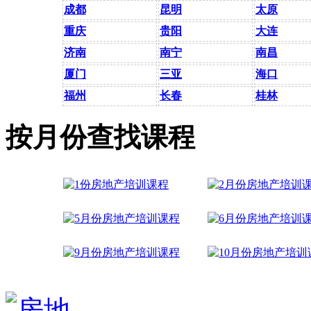
成都
昆明
太原
重庆
贵阳
大连
济南
南宁
南昌
厦门
三亚
海口
福州
长春
桂林
按月份查找课程