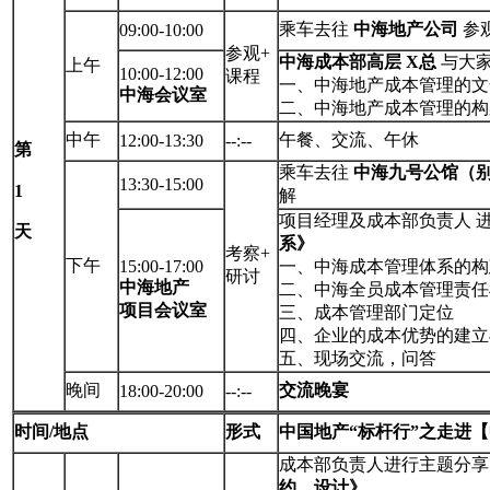
乘车去往
中海地产公司
参
09:00-10:00
参观+
中海成本部高层 X总
与大
上午
10:00-12:00
课程
一、中海地产成本管理的文
中海会议室
二、中海地产成本管理的构
中午
午餐、交流、午休
12:00-13:30
--:--
第
乘车去往
中海九号公馆（别
13:30-15:00
1
解
项目经理及成本部负责人 
天
系》
考察+
下午
15:00-17:00
一、中海成本管理体系的构
研讨
中海地产
二、中海全员成本管理责任
项目会议室
三、成本管理部门定位
四、企业的成本优势的建立
五、现场交流，问答
晚间
交流晚宴
18:00-20:00
--:--
时间/地点
形式
中国地产“标杆行”之走进
成本部负责人进行主题分享
约、设计》