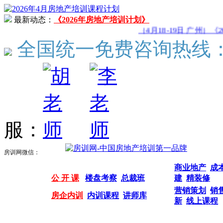
最新动态：
《2026年房地产培训计划》
（4月18-19日 广州）《
全国统一免费咨询热线
服：
房训网微信：
商业地产
成
公 开 课
楼盘考察
总裁班
建
精装修
营销策划
销
房企内训
内训课程
讲师库
新
线上课程