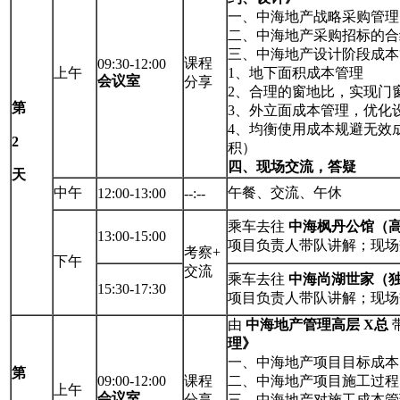
一、中海地产战略采购管理
二、中海地产采购招标的合
三、中海地产设计阶段成本
课程
09:30-12:00
上午
1、地下面积成本管理
会议室
分享
2、合理的窗地比，实现门
第
3、外立面成本管理，优化
4、均衡使用成本规避无效
2
积）
四、现场交流，答疑
天
中午
午餐、交流、午休
12:00-13:00
--:--
乘车去往
中海枫丹公馆（
13:00-15:00
项目负责人带队讲解；现场
考察+
下午
交流
乘车去往
中海尚湖世家（
15:30-17:30
项目负责人带队讲解；现场
由
中海地产管理高层 X总
理》
一、中海地产项目目标成本
第
09:00-12:00
课程
二、中海地产项目施工过程
上午
会议室
分享
三、中海地产对施工成本管