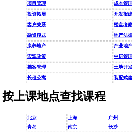
项目管理
成本管
投资拓展
开发报
客户关系
楼盘考
融资模式
地产法
康养地产
产业地
宏观政策
中层管
档案管理
土地开
长租公寓
装配式
按上课地点查找课程
北京
上海
广州
青岛
南京
长沙